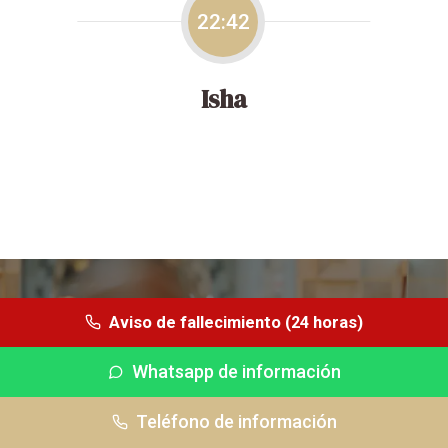
22:42
Isha
Pregúntanos tus dudas
Aviso de fallecimiento (24 horas)
Whatsapp de información
Whatsapp (24 horas)
Teléfono de información
Tfno información
Tfno urgencias
CONTÁCTANOS