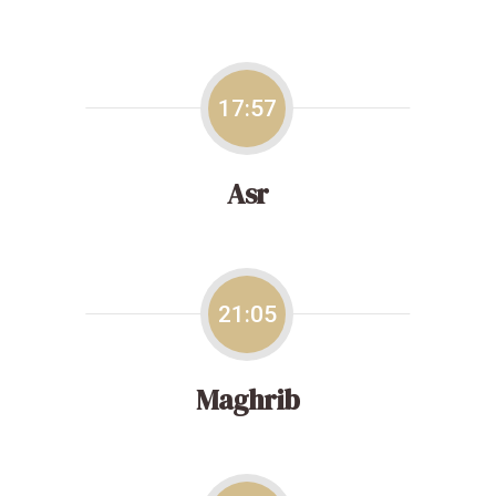
17:57
Asr
21:05
Maghrib