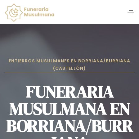
ENTIERROS MUSULMANES EN BORRIANA/BURRIANA
(CASTELLÓN)
FUNERARIA
MUSULMANA EN
BORRIANA/BURR