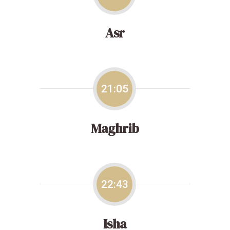
Asr
21:05
Maghrib
22:43
Isha