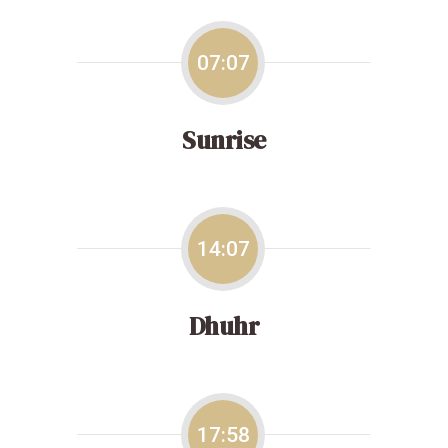
07:07
Sunrise
14:07
Dhuhr
17:58