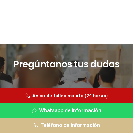
Pregúntanos tus dudas
CONTÁCTANOS
Aviso de fallecimiento (24 horas)
Whatsapp de información
Whatsapp (24 horas)
Teléfono de información
Tfno información
Tfno urgencias