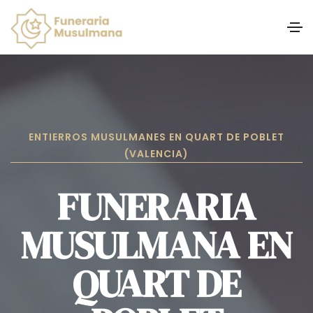
ENTIERROS MUSULMANES EN QUART DE POBLET
(VALENCIA)
FUNERARIA
MUSULMANA EN
QUART DE