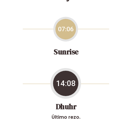
07:06
Sunrise
14:08
Dhuhr
Último rezo.