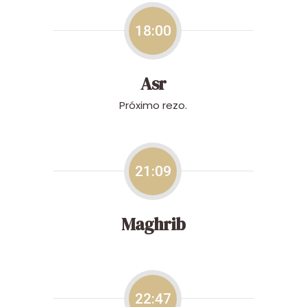
18:00
Asr
Próximo rezo.
21:09
Maghrib
22:47