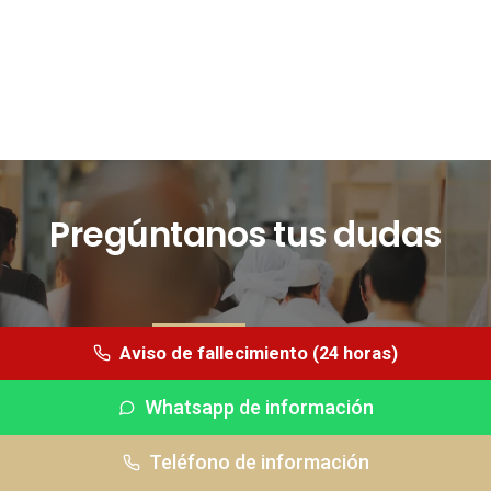
Pregúntanos tus dudas
CONTÁCTANOS
Aviso de fallecimiento (24 horas)
Whatsapp de información
Whatsapp (24 horas)
Teléfono de información
Tfno información
Tfno urgencias