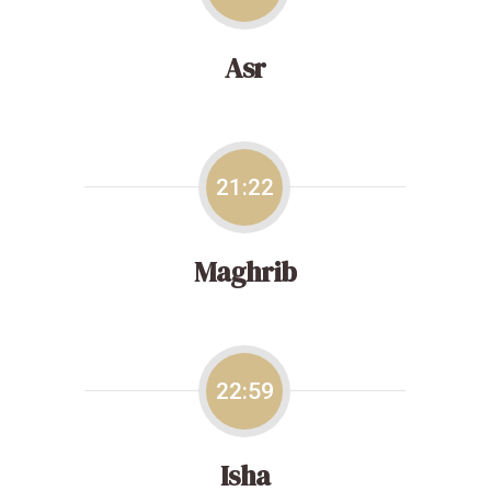
Asr
21:22
Maghrib
22:59
Isha