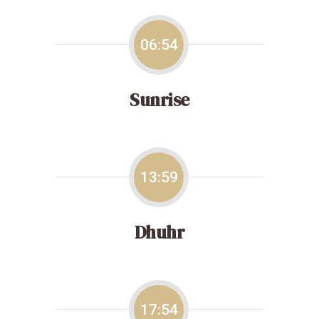
06:54
Sunrise
13:59
Dhuhr
17:54