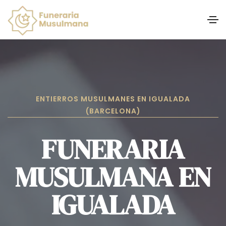
ENTIERROS MUSULMANES EN IGUALADA
(BARCELONA)
FUNERARIA
MUSULMANA EN
IGUALADA