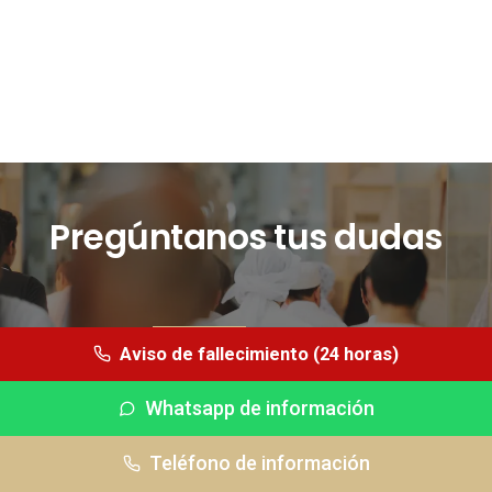
Pregúntanos tus dudas
CONTÁCTANOS
Aviso de fallecimiento (24 horas)
Whatsapp de información
Whatsapp (24 horas)
Teléfono de información
Tfno información
Tfno urgencias