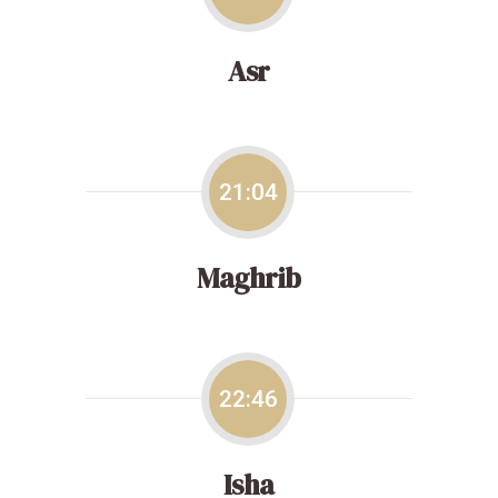
Asr
21:04
Maghrib
22:46
Isha