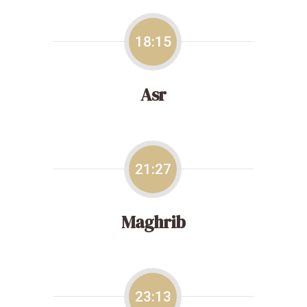
18:15
Asr
21:27
Maghrib
23:13