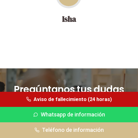
Isha
Pregúntanos tus dudas
Aviso de fallecimiento (24 horas)
Whatsapp de información
Whatsapp (24 horas)
CONTÁCTANOS
Teléfono de información
Tfno información
Tfno urgencias