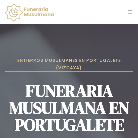
ENTIERROS MUSULMANES EN PORTUGALETE
(VIZCAYA)
FUNERARIA
MUSULMANA EN
PORTUGALETE