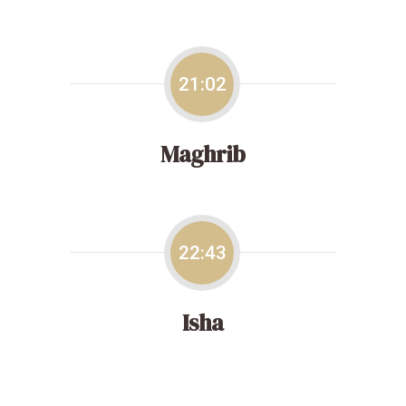
21:02
Maghrib
22:43
Isha