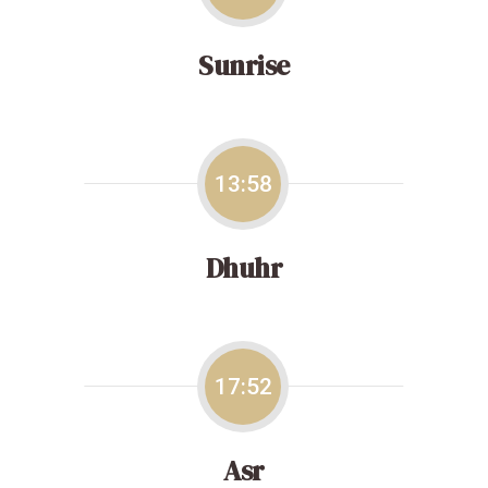
Sunrise
13:58
Dhuhr
17:52
Asr