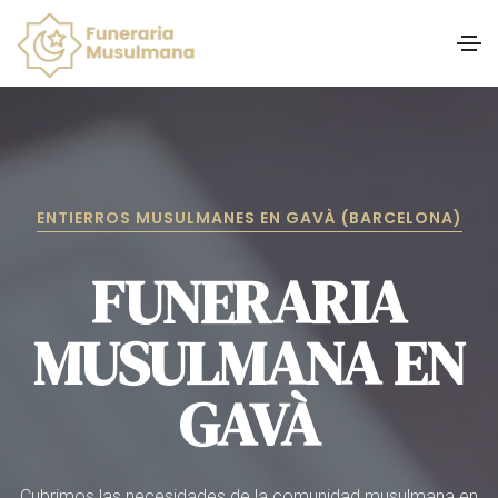
ENTIERROS MUSULMANES EN GAVÀ (BARCELONA)
FUNERARIA
MUSULMANA EN
GAVÀ
Cubrimos las necesidades de la comunidad musulmana en