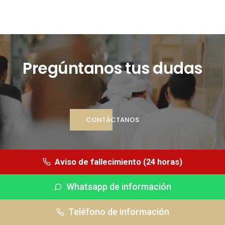
Pregúntanos tus dudas
CONTÁCTANOS
Aviso de fallecimiento (24 horas)
Whatsapp de información
Whatsapp (24 horas)
Teléfono de información
Tfno información
Tfno urgencias
OFICINAS